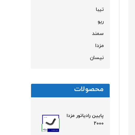
تیبا
ریو
سمند
مزدا
نیسان
محصولات
پایین رادیاتور مزدا
2000