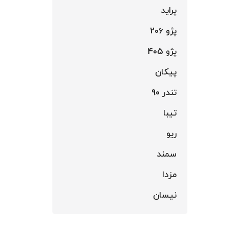
پراید
پژو 206
پژو 405
پیکان
تندر 90
تیبا
ریو
سمند
مزدا
نیسان