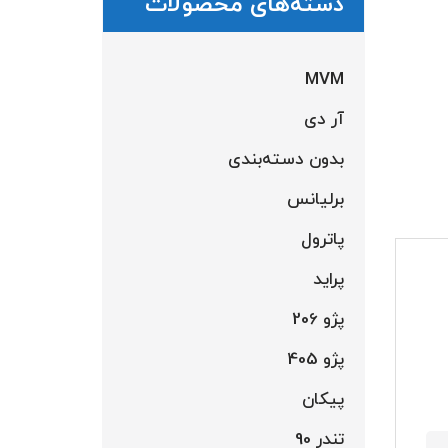
دسته‌های محصولات
MVM
آر دی
بدون دسته‌بندی
برلیانس
پاترول
پراید
پژو 206
پژو 405
پیکان
تندر 90