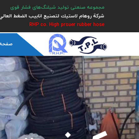
مجموعه صنعتی تولید شیلنگ‌های فشار قوی
شركة روهام لاستيك لتصنيع انابيب الضغط العالي 
RHP co. High prsuer rubber hose
صفحه