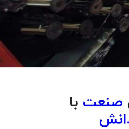
صنعت
با
انش