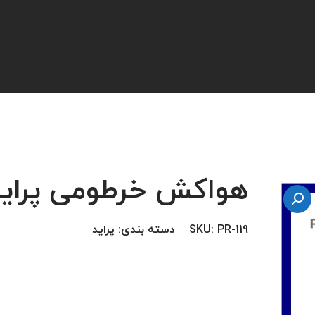
هواکش خرطومی پراید
PR-119
SKU:
دسته بندی:
پراید