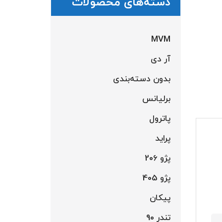
دسته‌های محصولات
MVM
آر دی
بدون دسته‌بندی
برلیانس
پاترول
پراید
پژو 206
پژو 405
پیکان
تندر 90