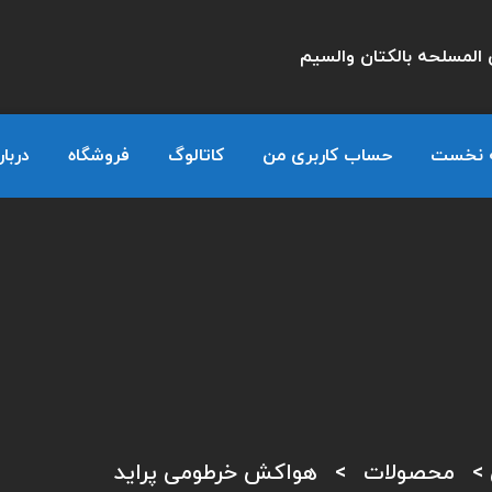
المسلحه بالكتان والسيم
 نخست
حساب کاربری من
کاتالوگ
فروشگاه
دربار
>
محصولات
>
هواکش خرطومی پراید