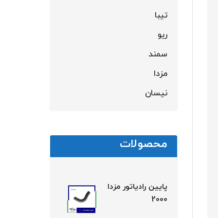
تیبا
ریو
سمند
مزدا
نیسان
محصولات
پایین رادیاتور مزدا
2000