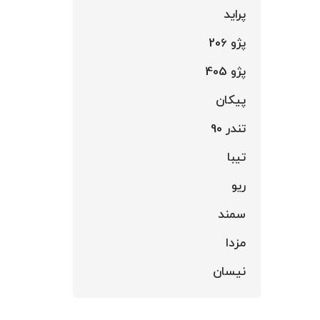
پراید
پژو 206
پژو 405
پیکان
تندر 90
تیبا
ریو
سمند
مزدا
نیسان