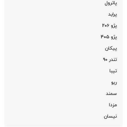
پاترول
پراید
پژو 206
پژو 405
پیکان
تندر 90
تیبا
ریو
سمند
مزدا
نیسان