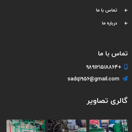
تماس با ما
درباره ما
تماس با ما
+989121518864
sadq1956@gmail.com
گالری تصاویر