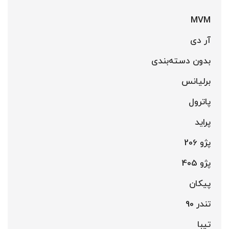
MVM
آر دی
بدون دسته‌بندی
برلیانس
پاترول
پراید
پژو 206
پژو 405
پیکان
تندر 90
تیبا