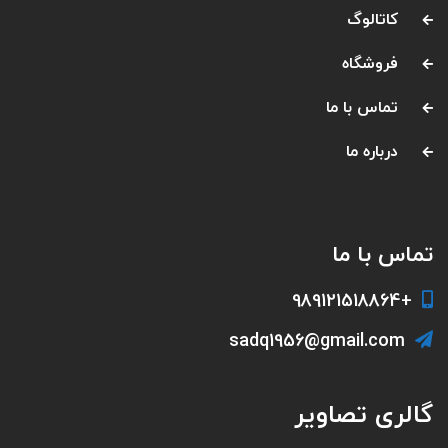
کاتالوگ
فروشگاه
تماس با ما
درباره ما
تماس با ما
+989121518864
sadq1956@gmail.com
گالری تصاویر