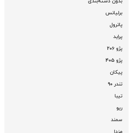
بدون دسته‌بندی
برلیانس
پاترول
پراید
پژو 206
پژو 405
پیکان
تندر 90
تیبا
ریو
سمند
مزدا