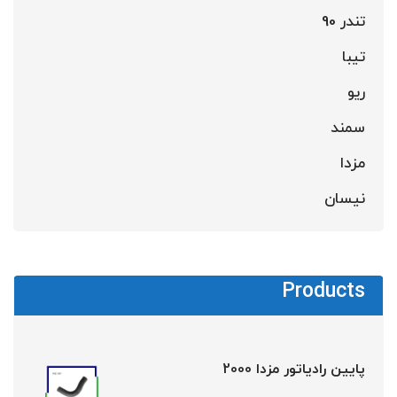
تندر 90
تیبا
ریو
سمند
مزدا
نیسان
Products
پایین رادیاتور مزدا 2000