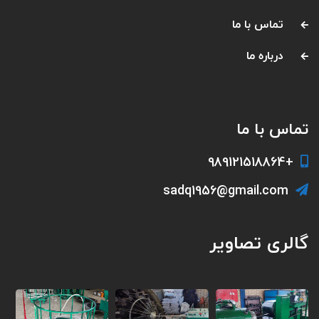
تماس با ما
درباره ما
تماس با ما
+989121518864
sadq1956@gmail.com
گالری تصاویر