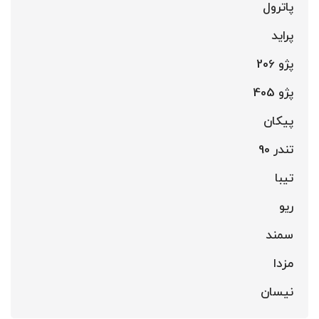
پاترول
پراید
پژو 206
پژو 405
پیکان
تندر 90
تیبا
ریو
سمند
مزدا
نیسان