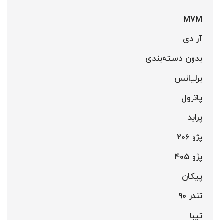
MVM
آر دی
بدون دسته‌بندی
برلیانس
پاترول
پراید
پژو 206
پژو 405
پیکان
تندر 90
تیبا