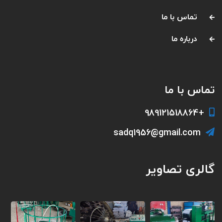
تماس با ما
درباره ما
تماس با ما
+989121518864
sadq1956@gmail.com
گالری تصاویر