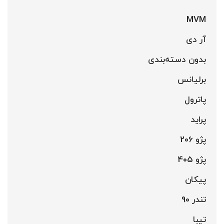
MVM
آر دی
بدون دسته‌بندی
برلیانس
پاترول
پراید
پژو 206
پژو 405
پیکان
تندر 90
تیبا