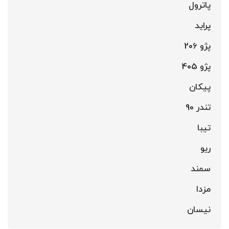
پاترول
پراید
پژو 206
پژو 405
پیکان
تندر 90
تیبا
ریو
سمند
مزدا
نیسان