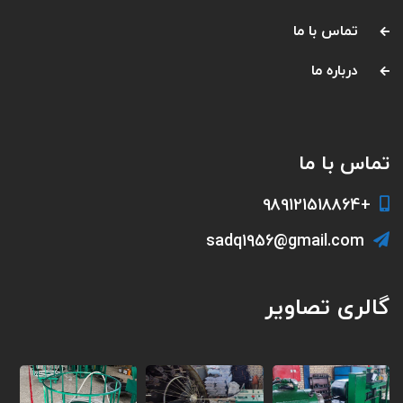
تماس با ما
درباره ما
تماس با ما
+989121518864
sadq1956@gmail.com
گالری تصاویر