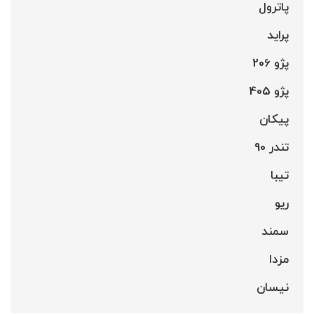
پاترول
پراید
پژو 206
پژو 405
پیکان
تندر 90
تیبا
ریو
سمند
مزدا
نیسان