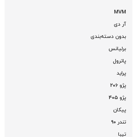
MVM
آر دی
بدون دسته‌بندی
برلیانس
پاترول
پراید
پژو 206
پژو 405
پیکان
تندر 90
تیبا