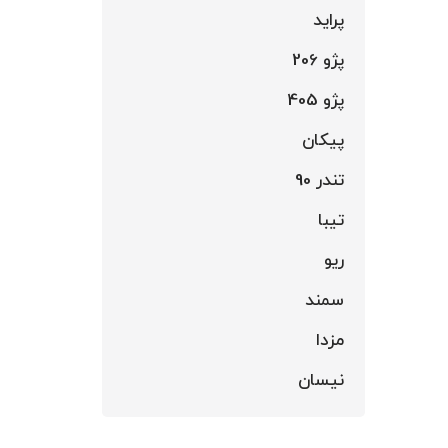
پراید
پژو 206
پژو 405
پیکان
تندر 90
تیبا
ریو
سمند
مزدا
نیسان