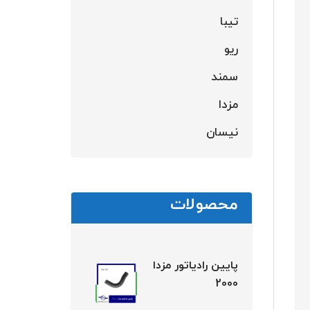
تیبا
ریو
سمند
مزدا
نیسان
محصولات
پایین رادیاتور مزدا
2000