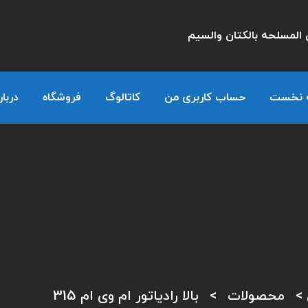
المسلحه بالكتان والسيم
 نخست
حساب کاربری من
کاتالوگ
فروشگاه
دربار
>
محصولات
>
بالا رادیاتور ام وی ام 315