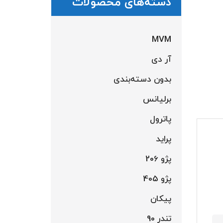
دسته‌های محصولات
MVM
آر دی
بدون دسته‌بندی
برلیانس
پاترول
پراید
پژو 206
پژو 405
پیکان
تندر 90