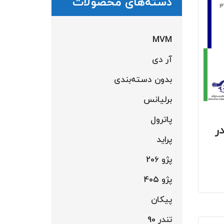
دسته‌های محصولات
MVM
آر دی
بدون دسته‌بندی
برلیانس
پاترول
پراید
پژو 206
پژو 405
پیکان
تندر 90