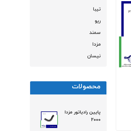
تیبا
ریو
سمند
مزدا
نیسان
محصولات
پایین رادیاتور مزدا
2000