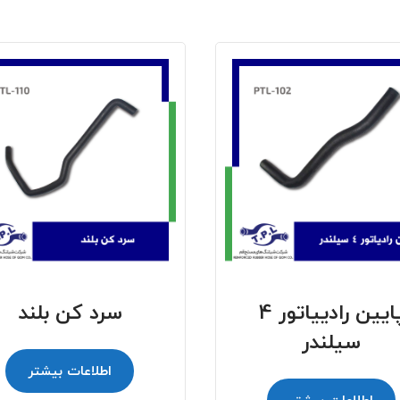
پایین رادییاتور 4
سرد کن بلند
سیلندر
اطلاعات بیشتر