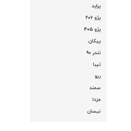
پراید
پژو 206
پژو 405
پیکان
تندر 90
تیبا
ریو
سمند
مزدا
نیسان