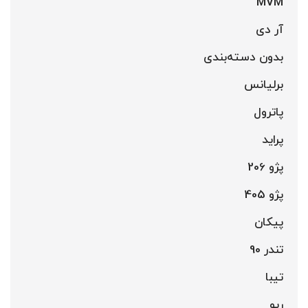
MVM
آر دی
بدون دسته‌بندی
برلیانس
پاترول
پراید
پژو 206
پژو 405
پیکان
تندر 90
تیبا
ریو