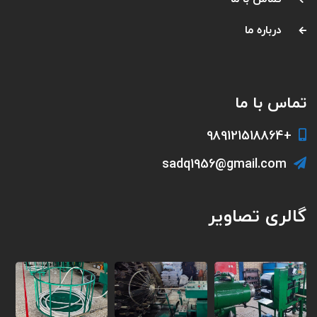
درباره ما
تماس با ما
+989121518864
sadq1956@gmail.com
گالری تصاویر