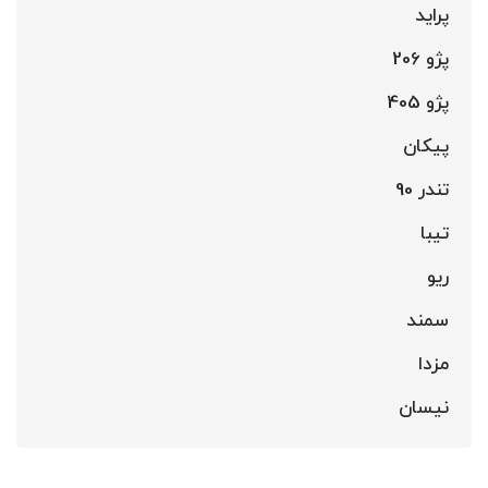
پراید
پژو 206
پژو 405
پیکان
تندر 90
تیبا
ریو
سمند
مزدا
نیسان