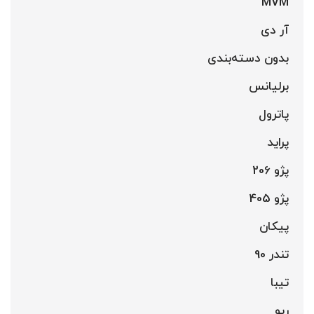
MVM
آر دی
بدون دسته‌بندی
برلیانس
پاترول
پراید
پژو 206
پژو 405
پیکان
تندر 90
تیبا
ریو