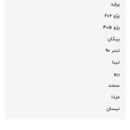
پراید
پژو 206
پژو 405
پیکان
تندر 90
تیبا
ریو
سمند
مزدا
نیسان