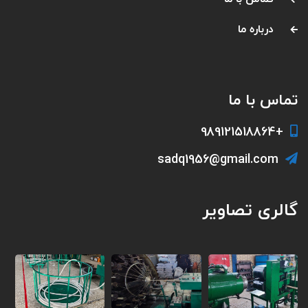
درباره ما
تماس با ما
+989121518864
sadq1956@gmail.com
گالری تصاویر