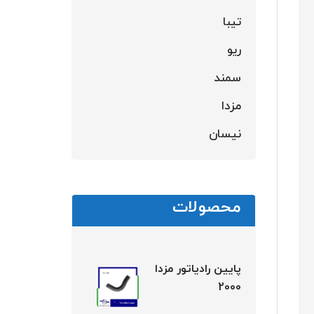
تیبا
ریو
سمند
مزدا
نیسان
محصولات
پایین رادیاتور مزدا
2000