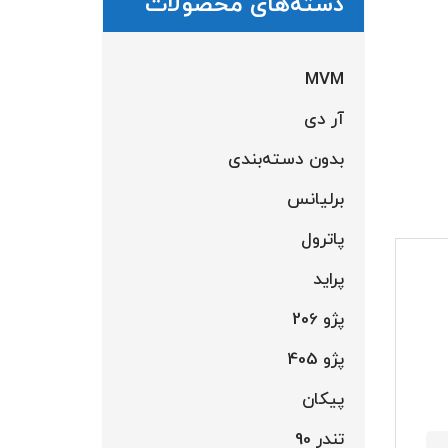
دسته‌های محصولات
MVM
آر دی
بدون دسته‌بندی
برلیانس
پاترول
پراید
پژو 206
پژو 405
پیکان
تندر 90