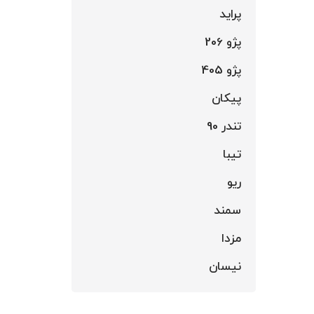
پراید
پژو 206
پژو 405
پیکان
تندر 90
تیبا
ریو
سمند
مزدا
نیسان