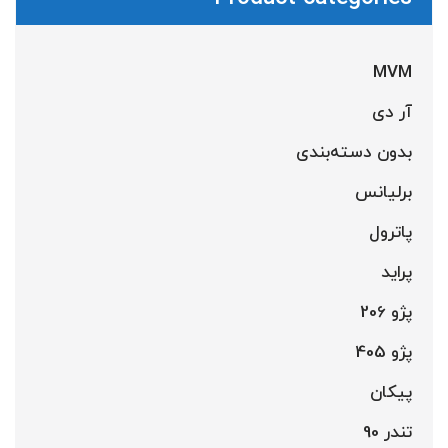
MVM
آر دی
بدون دسته‌بندی
برلیانس
پاترول
پراید
پژو 206
پژو 405
پیکان
تندر 90