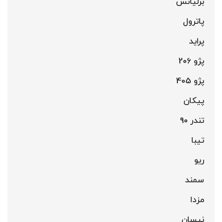
برلیانس
پاترول
پراید
پژو 206
پژو 405
پیکان
تندر 90
تیبا
ریو
سمند
مزدا
نیسان