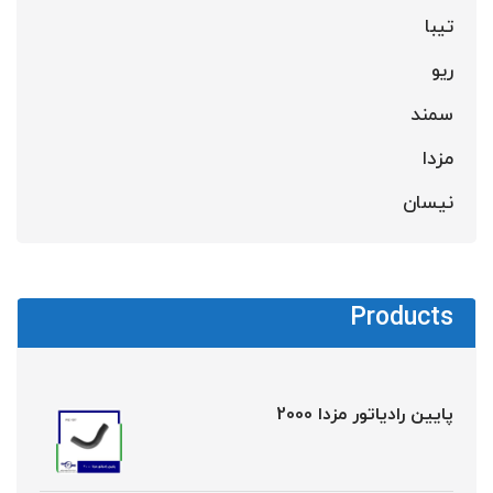
تیبا
ریو
سمند
مزدا
نیسان
Products
پایین رادیاتور مزدا 2000