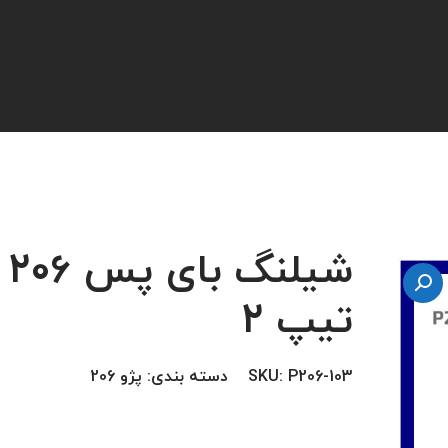
شیلنگ بای پس 206
تیپ 2
P206-103
SKU:
دسته بندی:
پژو 206