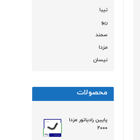
تیبا
ریو
سمند
مزدا
نیسان
محصولات
پایین رادیاتور مزدا
2000