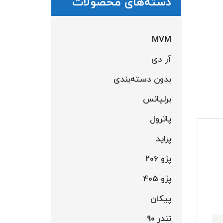
دسته‌های محصولات
MVM
آر دی
بدون دسته‌بندی
برلیانس
پاترول
پراید
پژو 206
پژو 405
پیکان
تندر 90