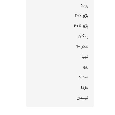
پراید
پژو 206
پژو 405
پیکان
تندر 90
تیبا
ریو
سمند
مزدا
نیسان