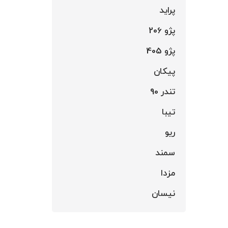
پراید
پژو 206
پژو 405
پیکان
تندر 90
تیبا
ریو
سمند
مزدا
نیسان