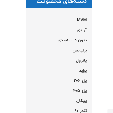
دسته‌های محصولات
MVM
آر دی
بدون دسته‌بندی
برلیانس
پاترول
پراید
پژو 206
پژو 405
پیکان
تندر 90