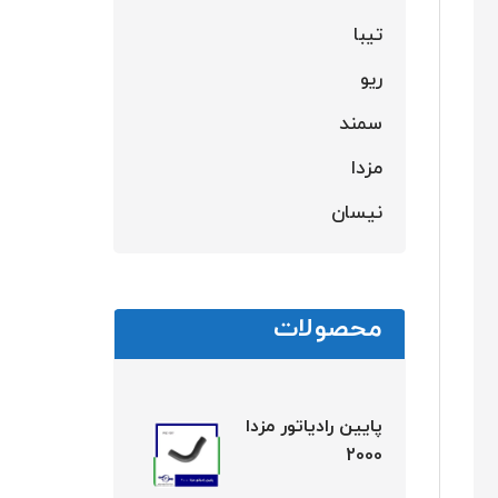
تیبا
ریو
سمند
مزدا
نیسان
محصولات
پایین رادیاتور مزدا
2000