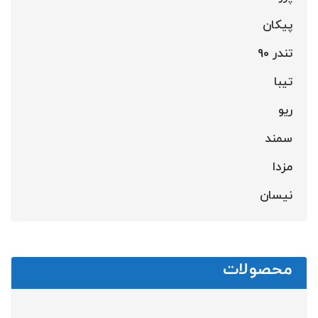
پیکان
تندر 90
تیبا
ریو
سمند
مزدا
نیسان
محصولات