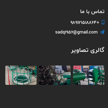
تماس با ما
+989121518864
sadq1956@gmail.com
گالری تصاویر