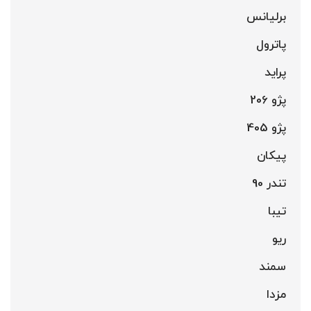
برلیانس
پاترول
پراید
پژو 206
پژو 405
پیکان
تندر 90
تیبا
ریو
سمند
مزدا