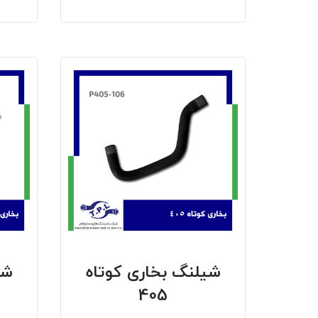
شیلنگ بخاری کوتاه
شی
405