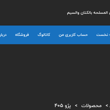
المسلحه بالكتان والسيم
 نخست
حساب کاربری من
کاتالوگ
فروشگاه
دربار
>
محصولات
>
پژو 405