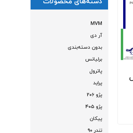
دسته‌های محصولات
MVM
آر دی
بدون دسته‌بندی
برلیانس
پاترول
س
پراید
پژو 206
پژو 405
پیکان
تندر 90