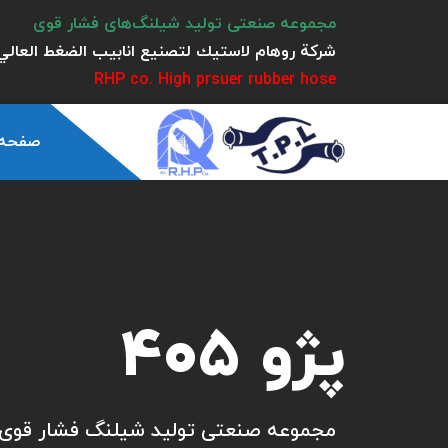
مجموعه صنعتی تولید شیلنگ‌های فشار قوی
شركة روهام لاستيك لتصنيع انابيب الضغط العالي 
RHP co. High prsuer rubber hose
صفحه
پژو 405
مجموعه صنعتی تولید شیلنگ فشار قوی