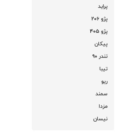
پراید
پژو 206
پژو 405
پیکان
تندر 90
تیبا
ریو
سمند
مزدا
نیسان