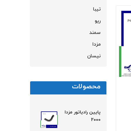
تیبا
ریو
سمند
مزدا
نیسان
محصولات
پایین رادیاتور مزدا
2000