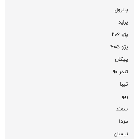
پاترول
پراید
پژو 206
پژو 405
پیکان
تندر 90
تیبا
ریو
سمند
مزدا
نیسان