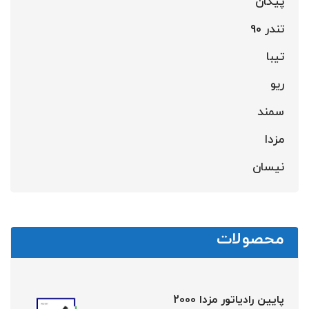
پیکان
تندر 90
تیبا
ریو
سمند
مزدا
نیسان
محصولات
پایین رادیاتور مزدا 2000