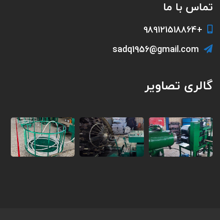
تماس با ما
+989121518864
sadq1956@gmail.com
گالری تصاویر