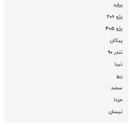
پراید
پژو 206
پژو 405
پیکان
تندر 90
تیبا
ریو
سمند
مزدا
نیسان