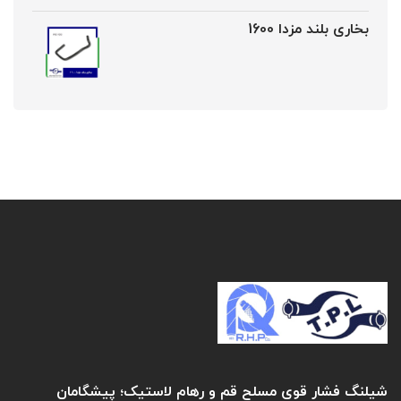
بخاری بلند مزدا 1600
شیلنگ فشار قوی مسلح قم و رهام لاستیک؛ پیشگامان