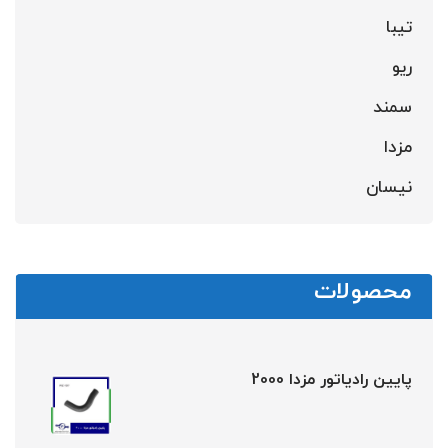
تیبا
ریو
سمند
مزدا
نیسان
محصولات
پایین رادیاتور مزدا 2000