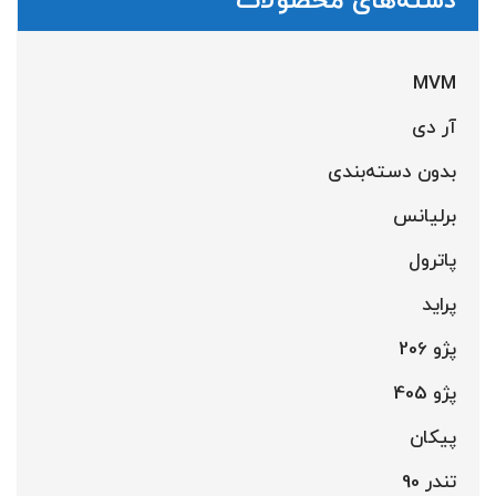
دسته‌های محصولات
MVM
آر دی
بدون دسته‌بندی
برلیانس
پاترول
پراید
پژو 206
پژو 405
پیکان
تندر 90