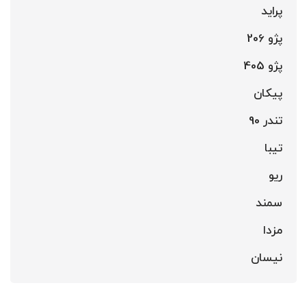
پراید
پژو 206
پژو 405
پیکان
تندر 90
تیبا
ریو
سمند
مزدا
نیسان