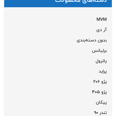
دسته‌های محصولات
MVM
آر دی
بدون دسته‌بندی
برلیانس
پاترول
پراید
پژو 206
پژو 405
پیکان
تندر 90