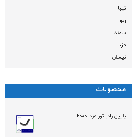
تیبا
ریو
سمند
مزدا
نیسان
محصولات
پایین رادیاتور مزدا 2000