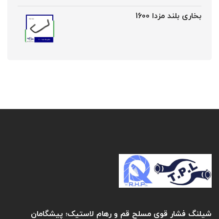
بخاری بلند مزدا 1600
شیلنگ فشار قوی مسلح قم و رهام لاستیک؛ پیشگامان